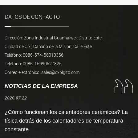
DATOS DE CONTACTO
Dirección: Zona Industrial Guanhaiwei, Distrito Este,
Ciudad de Cixi, Camino de la Misión, Calle Este
Teléfono: 0086-574-58010356
Teléfono: 0086-15990527825
Correo electrónico:
sales@cxblgltd.com
NOTICIAS DE LA EMPRESA
2026,07,22
20
¿Cómo funcionan los calentadores cerámicos? La
C
física detrás de los calentadores de temperatura
t
constante
c